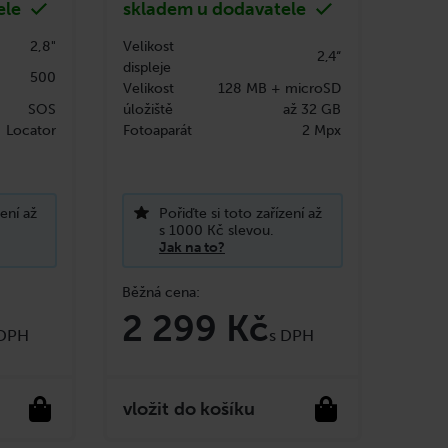
ele
skladem u dodavatele
2,8"
Velikost
2,4“
displeje
500
Velikost
128 MB + microSD
SOS
úložiště
až 32 GB
Locator
Fotoaparát
2 Mpx
zení až
Pořiďte si toto zařízení až
s 1000 Kč slevou.
Jak na to?
2 299 Kč
do košíku