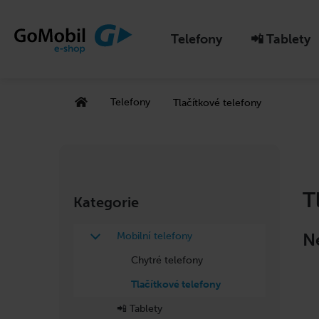
K
Přejít
na
o
Zpět
Zpět
obsah
Telefony
📲 Tablety
do
š
do
obchodu
obchodu
í
k
Domů
Telefony
Tlačítkové telefony
P
o
s
Přeskočit
T
kategorie
Kategorie
t
r
N
telefony
a
n
Chytré telefony
n
Tlačítkové telefony
í
📲 Tablety