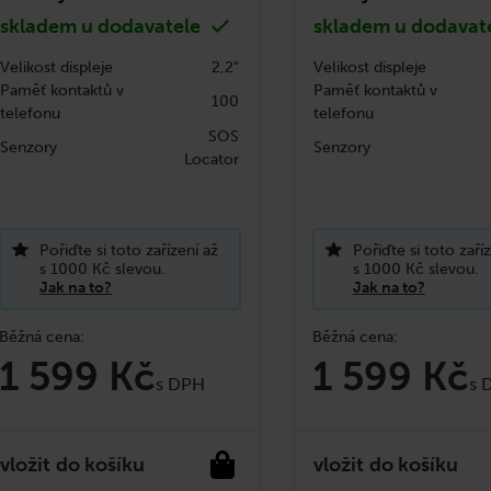
skladem u dodavatele
skladem u dodavat
Velikost displeje
2,2"
Velikost displeje
Paměť kontaktů v
Paměť kontaktů v
100
telefonu
telefonu
SOS
Senzory
Senzory
Locator
Pořiďte si toto zařízení až
Pořiďte si toto zaří
s 1000 Kč slevou.
s 1000 Kč slevou.
Jak na to?
Jak na to?
1 599 Kč
1 599 Kč
do košíku
do košíku