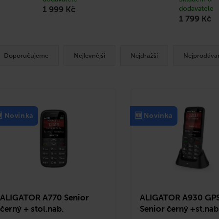
1 999 Kč
dodavatele
1 799 Kč
Doporučujeme
Nejlevnější
Nejdražší
Nejprodávan
 Novinka
🆕 Novinka
ALIGATOR A770 Senior
ALIGATOR A930 GP
černý + stol.nab.
Senior černý +st.nab