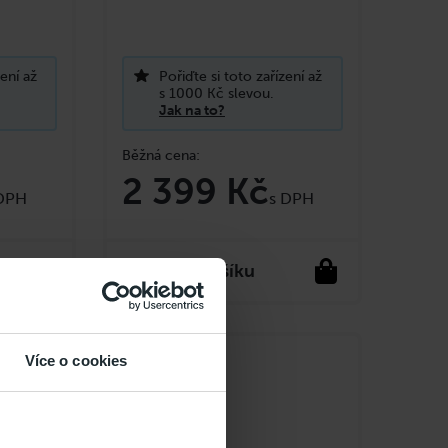
zení až
Pořiďte si toto zařízení až
s 1000 Kč slevou.
Jak na to?
2 399 Kč
do košíku
Více o cookies