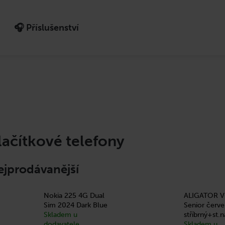
🎧 Příslušenství
Co potřebujete najít?
HLEDAT
Doporučujeme
lačítkové telefony
ejprodávanější
Nokia 225 4G Dual
ALIGATOR V
Sim 2024 Dark Blue
Senior červ
Skladem u
stříbrný+st.n
dodavatele
Skladem u