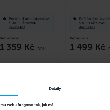
Pořiďte si toto zařízení až
Pořiďte si toto zaří
s 1000 Kč slevou.
s 1000 Kč slevou.
Jak na to?
Jak na to?
1 359 Kč
1 499 Kč
do košíku
do košíku
Detaily
mu webu fungovat tak, jak má