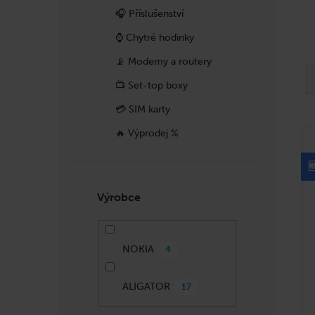
p
🎧 Příslušenství
a
n
⌚ Chytré hodinky
e
Ř
📡 Modemy a routery
l
a
📺 Set-top boxy
z
💳 SIM karty
e
V
n
🔥 Výprodej %
ý
í
p

p
i
r
s
Výrobce
o
p
d
r
u
o
NOKIA
4
k
d
t
u
ALIGATOR
17
ů
k