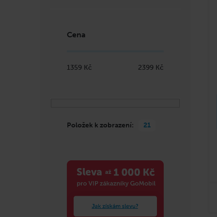
t
ů
Cena
1359
Kč
2399
Kč
Položek k zobrazení:
21