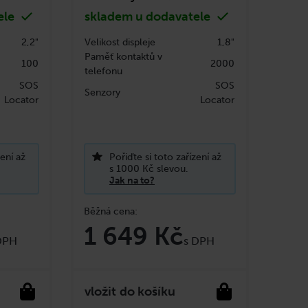
ele
skladem u dodavatele
2,2"
Velikost displeje
1,8"
Paměť kontaktů v
100
2000
telefonu
SOS
SOS
Senzory
Locator
Locator
zení až
Pořiďte si toto zařízení až
s 1000 Kč slevou.
Jak na to?
1 649 Kč
do košíku