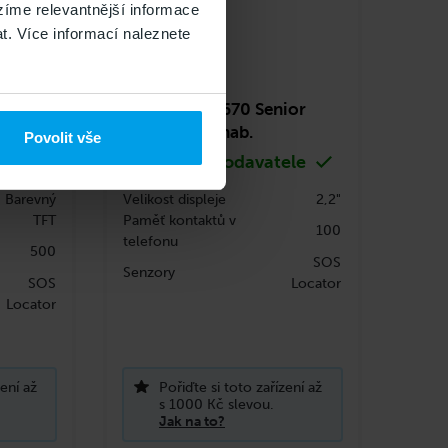
íme relevantnější informace
t. Více informací naleznete
ior
ALIGATOR A670 Senior
černý + stol.nab.
Povolit vše
ele
skladem u dodavatele
Barevný
Velikost displeje
2,2"
TFT
Paměť kontaktů v
100
telefonu
500
SOS
Senzory
SOS
Locator
Locator
zení až
Pořiďte si toto zařízení až
s 1000 Kč slevou.
Jak na to?