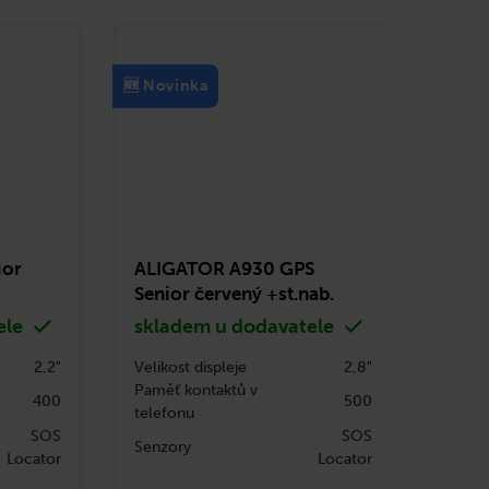
🆕 Novinka
ior
ALIGATOR A930 GPS
Senior červený +st.nab.
ele
skladem u dodavatele
2,2"
Velikost displeje
2,8"
Paměť kontaktů v
400
500
telefonu
SOS
SOS
Senzory
Locator
Locator