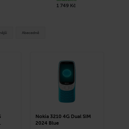
1 749 Kč
ější
Abecedně
S
Nokia 3210 4G Dual SIM
.
2024 Blue