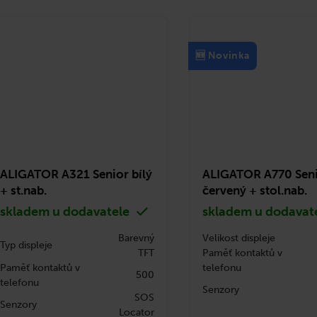
🆕 Novinka
ALIGATOR A321 Senior bílý
ALIGATOR A770 Sen
+ st.nab.
červený + stol.nab.
skladem u dodavatele
skladem u dodavat
Barevný
Velikost displeje
Typ displeje
TFT
Paměť kontaktů v
Paměť kontaktů v
telefonu
500
telefonu
Senzory
SOS
Senzory
Locator