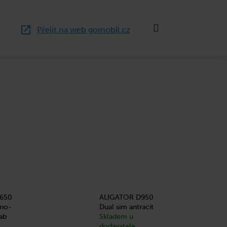
Hledat
Nákup
Přejít na web gomobil.cz
košík
650
ALIGATOR D950
eno-
Dual sim antracit
ab
Skladem u
dodavatele