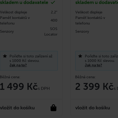
skladem u dodavatele
skladem u dodavat
Velikost displeje
2,2"
Velikost displeje
Paměť kontaktů v
Paměť kontaktů v
400
telefonu
telefonu
SOS
Senzory
Senzory
Locator
Pořiďte si toto zařízení až
Pořiďte si toto zaří
s 1000 Kč slevou.
s 1000 Kč slevou.
Jak na to?
Jak na to?
1 499 Kč
2 399 Kč
do košíku
do košíku