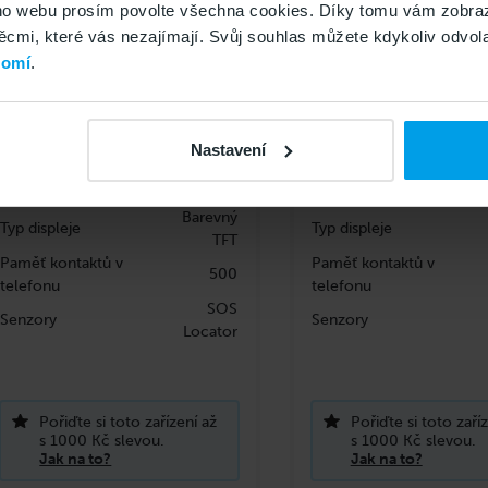
o webu prosím povolte všechna cookies. Díky tomu vám zobraz
mi, které vás nezajímají. Svůj souhlas můžete kdykoliv odvola
romí
.
ALIGATOR A321 Senior
ALIGATOR A321 Sen
červeno-černý + st.nab.
šedo-černý + st.nab.
Nastavení
skladem u dodavatele
skladem u dodavat
Barevný
Typ displeje
Typ displeje
TFT
Paměť kontaktů v
Paměť kontaktů v
500
telefonu
telefonu
SOS
Senzory
Senzory
Locator
Pořiďte si toto zařízení až
Pořiďte si toto zaří
s 1000 Kč slevou.
s 1000 Kč slevou.
Jak na to?
Jak na to?