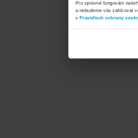
Pro správné fungování našeh
a nebudeme vás zahlcovat věc
v
Pravidlech ochrany souk