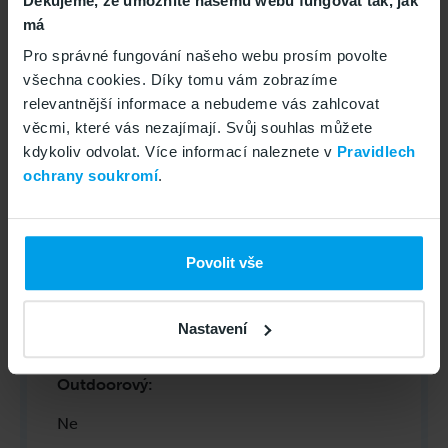
Děkujeme, že umožníte našemu webu fungovat tak, jak
Zákl.frekvence jádra CPU (GHz)
:
má
Pro správné fungování našeho webu prosím povolte
2,2
všechna cookies. Díky tomu vám zobrazíme
relevantnější informace a nebudeme vás zahlcovat
Konektor datový/napájecí
:
věcmi, které vás nezajímají. Svůj souhlas můžete
kdykoliv odvolat. Více informací naleznete v
Pravidlech
USB-C
ochrany soukromí
.
Model CPU
:
D7400 Ultra
Povolit vše
Voděodolnost
:
Nastavení
Ano
Outdoorový
:
Ne