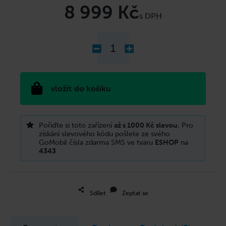
cena:
8 999 Kč
do košíku
Pořiďte si toto zařízení
až s 1000 Kč slevou.
Pro
získání slevového kódu pošlete ze svého
GoMobil čísla zdarma SMS ve tvaru
ESHOP
na
4343
Sdílet
Zeptat se