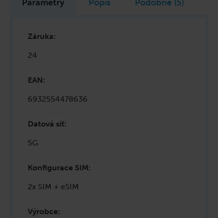
Parametry
Popis
Podobné (5)
Záruka
:
24
EAN
:
6932554478636
Datová síť
:
5G
Konfigurace SIM
:
2x SIM + eSIM
Výrobce
: