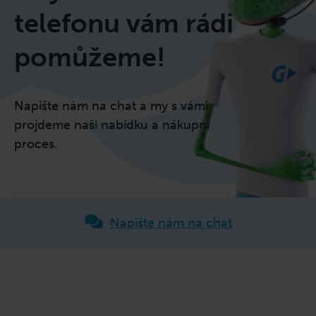
telefonu vám rádi
pomůžeme!
Napište nám na chat a my s vámi
projdeme naši nabídku a nákupní
proces.
Napište nám na chat
Z