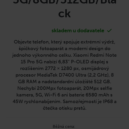
č
u
ck
j
e
m
skladem u dodavatele
e
Objevte telefon, který spojuje extrémní výdrž,
špičkový fotoaparát a moderní design do
jednoho výkonného celku. Xiaomi Redmi Note
15 Pro 5G nabízí 6,83" P-OLED displej s
rozlišením 2772 × 1280 px, osmijádrový
procesor MediaTek D7400 Ultra (2,2 GHz), 8
GB RAM a nadstandardní úložiště 512 GB.
Nechybí 200Mpx fotoaparát, 20Mpx selfie
kamera, 5G, Wi-Fi 6 ani baterie 6580 mAh s
45W rychlonabíjením. Samozřejmostí je IP68 a
čtečka otisku prstů.
Měrná