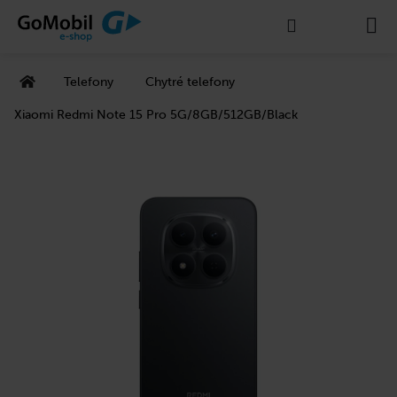
K
Přejít
Hledat
Nákupní
M
na
o
Zpět
Zpět
obsah
š
košík
Domů
í
Telefony
Chytré telefony
C
k
o
Xiaomi Redmi Note 15 Pro 5G/8GB/512GB/Black
p
o
t
ř
e
b
u
j
e
t
e
n