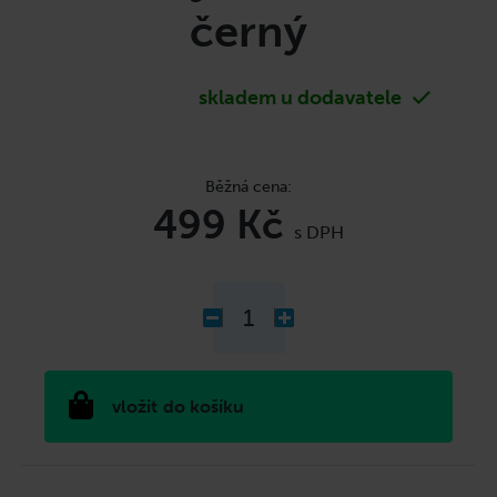
č
černý
u
j
e
m
skladem u dodavatele
e
499 Kč
Měrná
cena:
do košíku