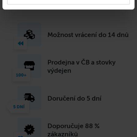
Možnost vrácení do 14 dnů
Prodejna v ČB a stovky
výdejen
Doručení do 5 dní
Doporučuje
88 %
zákazníků