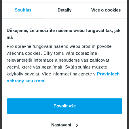
1
Souhlas
Detaily
Více o cookies
Pošlete SMS
Pošlete ze svého GoMobil čísla zdarma SMS ve
Děkujeme, že umožníte našemu webu fungovat tak, jak
tvaru ESHOP na 4343.
má
Pro správné fungování našeho webu prosím povolte
všechna cookies. Díky tomu vám zobrazíme
2
relevantnější informace a nebudeme vás zahlcovat
věcmi, které vás nezajímají. Svůj souhlas můžete
Zadejte kód v objednávce
kdykoliv odvolat. Více informací naleznete v
Pravidlech
Obdržíte v SMS slevový kód, který zadáte
ochrany soukromí
.
v objednávce
.
Povolit vše
Přehrát video - Jak funguje sleva
Nastavení