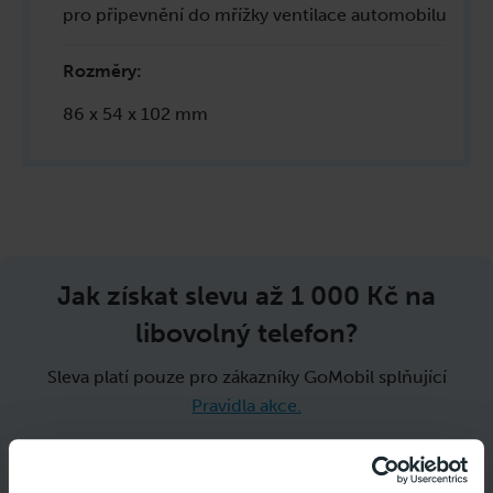
pro připevnění do mřížky ventilace automobilu
Rozměry
:
86 x 54 x 102 mm
Jak získat slevu až
1 000 Kč
na
libovolný telefon?
Sleva platí pouze pro zákazníky GoMobil splňující
Pravidla akce.