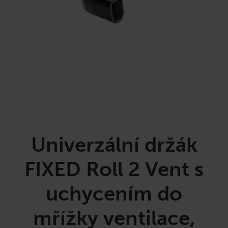
a
j
í
t
?
HLEDAT
Univerzální držák
D
FIXED Roll 2 Vent s
o
p
uchycením do
o
r
mřížky ventilace,
u