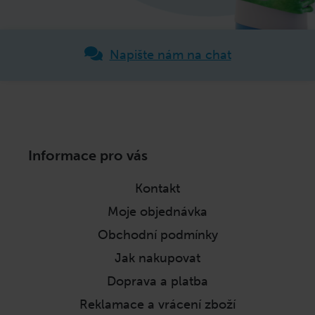
Napište nám na chat
Z
Informace pro vás
á
p
Kontakt
a
Moje objednávka
t
í
Obchodní podmínky
Jak nakupovat
Doprava a platba
Reklamace a vrácení zboží