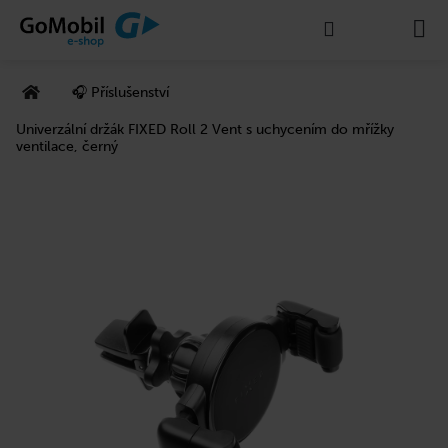
K
Přejít
Hledat
Nákupní
M
na
o
Zpět
Zpět
obsah
š
košík
Domů
í
🎧 Příslušenství
C
k
o
Univerzální držák FIXED Roll 2 Vent s uchycením do mřížky
ventilace, černý
p
o
t
ř
e
b
u
j
e
t
e
n