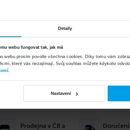
oMobil splňující
Pravidla akce.
Detaily
Zadejte
2
l čísla zdarma SMS ve
Obdržíte v S
mu webu fungovat tak, jak má
v objednávc
o webu prosím povolte všechna cookies. Díky tomu vám zobraz
mi, které vás nezajímají. Svůj souhlas můžete kdykoliv odvola
romí
.
Přehrát video - Jak funguje sleva
Nastavení
Prodejna v ČB a
Doručení