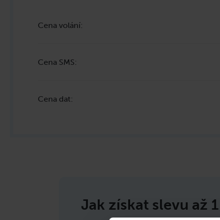
Cena volání
:
Cena SMS
:
Cena dat
:
Jak získat slevu až
1