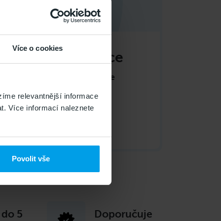
Více o cookies
 kód v objednávce
MS slevový kód, který zadáte
e
.
íme relevantnější informace
t. Více informací naleznete
Povolit vše
 do 5
Doporučuje