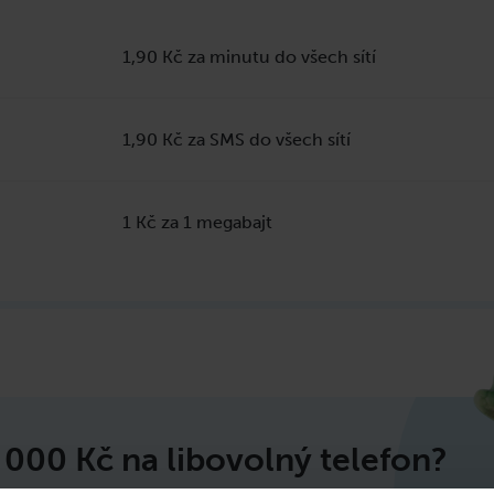
1,90 Kč za minutu do všech sítí
1,90 Kč za SMS do všech sítí
1 Kč za 1 megabajt
 000 Kč
na libovolný telefon?