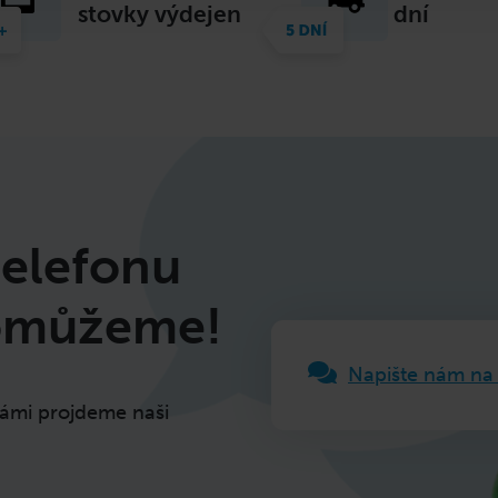
stovky výdejen
dní
telefonu
pomůžeme!
Napište nám na
vámi projdeme naši