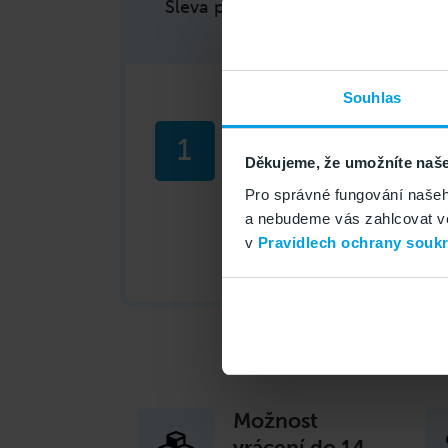
Sleva platí pouze pro zákazníky G
Souhlas
Pošlete SMS
1
Pošlete ze svého GoMobi
Děkujeme, že umožníte naše
tvaru ESHOP na 4343.
Pro správné fungování našeh
a nebudeme vás zahlcovat věc
v
Pravidlech ochrany souk
Možnost
vrácení do 14