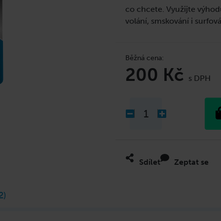
co chcete. Využijte výhodu
volání, smskování i surfov
200 Kč
Měrná
cena:
Sdílet
Zeptat se
2)