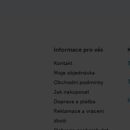
Z
Informace pro vás
á
p
Kontakt
a
Moje objednávka
t
í
Obchodní podmínky
Jak nakupovat
Doprava a platba
Reklamace a vrácení
zboží