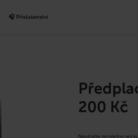
🎧 Příslušenství
Co potřebujete najít?
HLEDAT
Předpla
Doporučujeme
200 Kč
Neutraťte za telefon ani ko