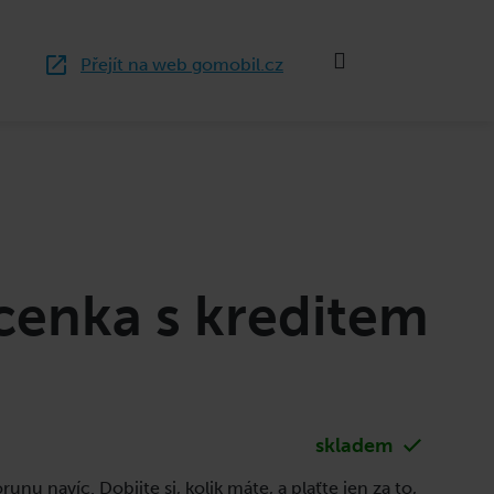
Hledat
Nákup
Přejít na web gomobil.cz
košík
cenka s kreditem
skladem
runu navíc. Dobijte si, kolik máte, a plaťte jen za to,