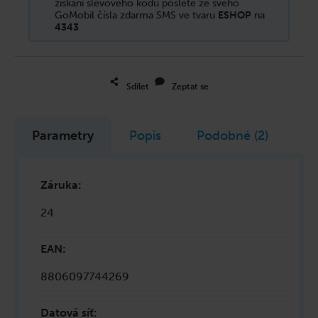
získání slevového kódu pošlete ze svého
GoMobil čísla zdarma SMS ve tvaru
ESHOP
na
4343
Sdílet
Zeptat se
Parametry
Popis
Podobné (2)
Záruka
:
24
EAN
:
8806097744269
Datová síť
: