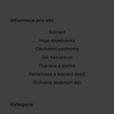
Z
Informace pro vás
á
p
Kontakt
a
Moje objednávka
t
í
Obchodní podmínky
Jak nakupovat
Doprava a platba
Reklamace a vrácení zboží
Ochrana osobních dat
Kategorie