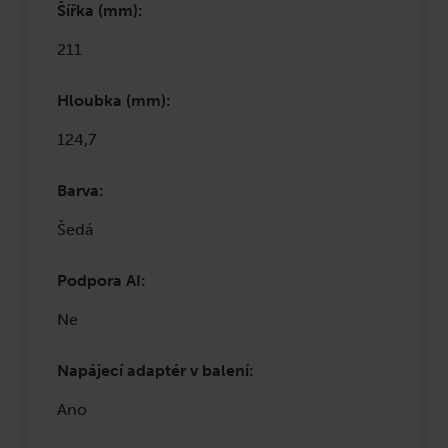
Šířka (mm)
:
211
Hloubka (mm)
:
124,7
Barva
:
Šedá
Podpora AI
:
Ne
Napájecí adaptér v balení
:
Ano