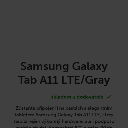
a
j
í
t
?
Samsung Galaxy
HLEDAT
Tab A11 LTE/Gray
D
o
skladem u dodavatele
p
Zůstaňte připojeni i na cestách s elegantním
o
tabletem Samsung Galaxy Tab A11 LTE, který
r
nabízí nejen výkonný hardware, ale i podporu
u
mobilních dat. Kompaktní 8,7" displej, 90Hz