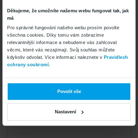
Zadní fotoaparát (Mpx)
:
Děkujeme, že umožníte našemu webu fungovat tak, jak
8
má
Pro správné fungování našeho webu prosím povolte
Přední fotoaparát (Mpx)
:
všechna cookies. Díky tomu vám zobrazíme
5
relevantnější informace a nebudeme vás zahlcovat
věcmi, které vás nezajímají. Svůj souhlas můžete
Model
:
kdykoliv odvolat. Více informací naleznete v
Pravidlech
ochrany soukromí
.
SM-X135FZAAEUE
Displej - rozlišení
:
Povolit vše
1340x800
Nastavení
Počet jader CPU
:
8