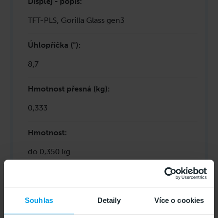
Displej - popis
:
TFT-PLS, Gorilla Glass gen3
Úhlopříčka (")
:
8,7
Hmotnost přesná (kg)
:
0,333
Hmotnost
:
do 0,350 kg
Barva - přesná
:
Gray
Souhlas
Detaily
Více o cookies