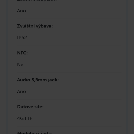
Ano
Zvláštní výbava
:
IP52
NFC
:
Ne
Audio 3,5mm jack
:
Ano
Datové sítě
:
4G LTE
Modelová řada
: