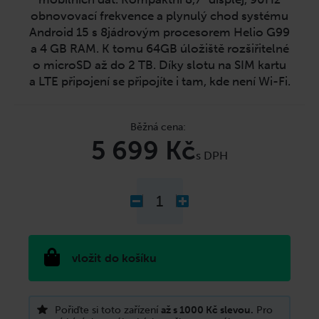
č
u
obnovovací frekvence a plynulý chod systému
j
Android 15 s 8jádrovým procesorem Helio G99
e
a 4 GB RAM. K tomu 64GB úložiště rozšiřitelné
m
o microSD až do 2 TB. Díky slotu na SIM kartu
e
a LTE připojení se připojíte i tam, kde není Wi-Fi.
Měrná
cena:
5 699 Kč
do košíku
Pořiďte si toto zařízení
až s 1000 Kč slevou.
Pro