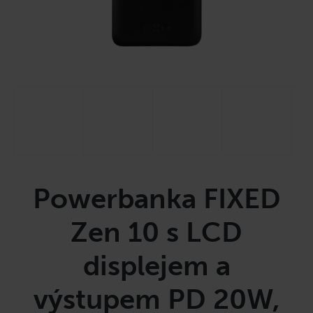
a
j
í
t
?
HLEDAT
Powerbanka FIXED
D
Zen 10 s LCD
o
p
displejem a
o
r
výstupem PD 20W,
u