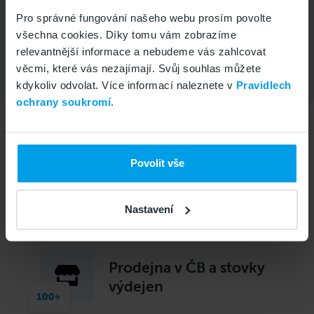
Obdržíte v SMS slevový kód, který zadáte
Pro správné fungování našeho webu prosím povolte
v objednávce
.
všechna cookies. Díky tomu vám zobrazíme
relevantnější informace a nebudeme vás zahlcovat
věcmi, které vás nezajímají. Svůj souhlas můžete
Přehrát video - Jak funguje sleva
kdykoliv odvolat. Více informací naleznete v
Pravidlech
ochrany soukromí
.
Povolit vše
Možnost vrácení do 14 dnů
Nastavení
Prodejna v ČB a stovky
výdejen