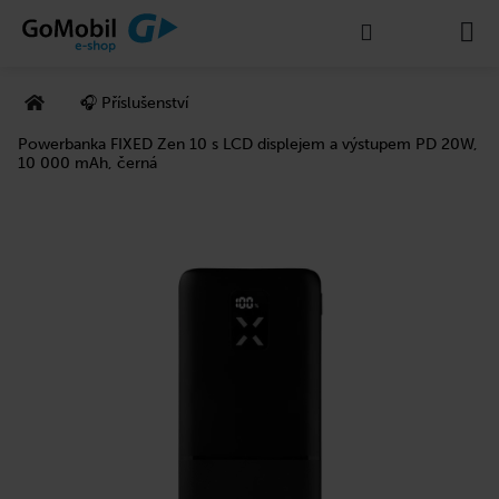
K
Přejít
Hledat
Nákupní
M
na
o
Zpět
Zpět
obsah
š
košík
Domů
í
🎧 Příslušenství
C
k
o
Powerbanka FIXED Zen 10 s LCD displejem a výstupem PD 20W,
10 000 mAh, černá
p
o
t
ř
e
b
u
j
e
t
e
n