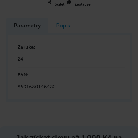
Sdílet
Zeptat se
Parametry
Popis
Záruka
:
24
EAN
:
8591680146482
Jak získat slevu až
1 000 Kč
na