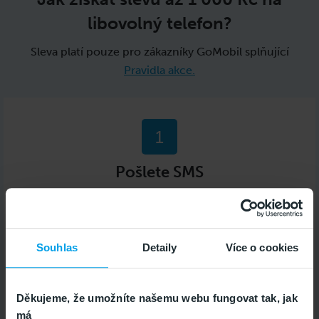
libovolný telefon?
Sleva platí pouze pro zákazníky GoMobil splňující
Pravidla akce.
1
Pošlete SMS
Pošlete ze svého GoMobil čísla zdarma SMS ve
tvaru ESHOP na 4343.
Souhlas
Detaily
Více o cookies
2
Děkujeme, že umožníte našemu webu fungovat tak, jak
Zadejte kód v objednávce
má