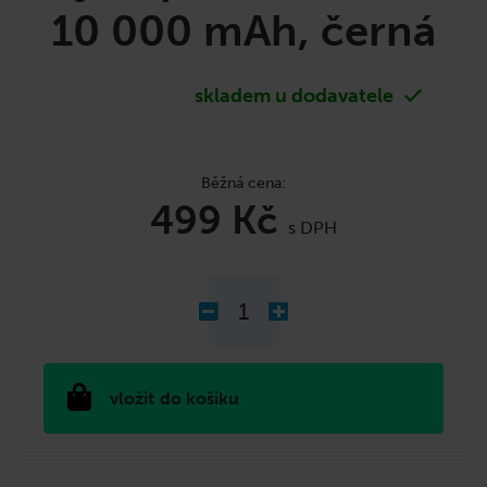
č
10 000 mAh, černá
u
j
e
m
skladem u dodavatele
e
499 Kč
Měrná
cena:
do košíku